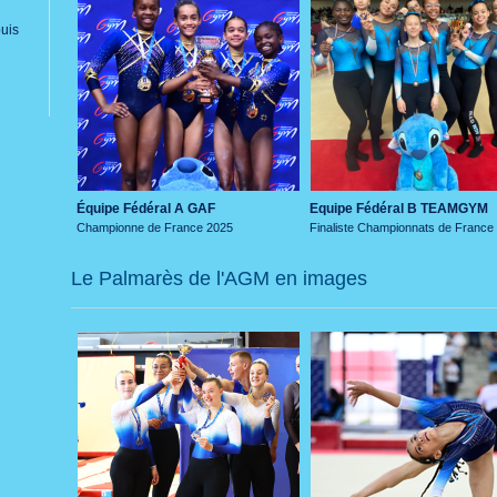
puis
Équipe Fédéral A GAF
Equipe Fédéral B TEAMGYM
Championne de France 2025
Finaliste Championnats de France
Le Palmarès de l'AGM en images