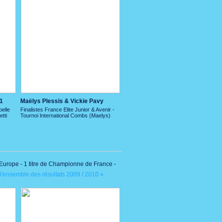
1
Maëlys Plessis & Vickie Pavy
oelle
Finalistes France Elite Junior & Avenir -
tti
Tournoi International Combs (Maelys)
urope - 1 titre de Championne de France -
 l'ensemble des résultats 2009 / 2010 »