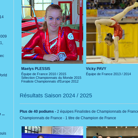
14
2009
1,
vec
Maelys PLESSIS
Vicky PAVY
Équipe de France 2010 / 2015
Équipe de France 2013 / 2014
orld
Sélection Championnats du Monde 2015
Finaliste Championnats d'Europe 2012
Résultats Saison 2024 / 2025
Plus de 40 podiums -
2 équipes Finalistes de Championnats de France -
...
Championnats de France - 1 titre de Champion de France
puis